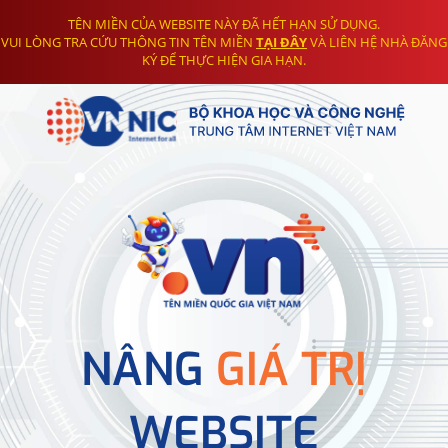
TÊN MIỀN CỦA WEBSITE NÀY ĐÃ HẾT HẠN SỬ DỤNG.
VUI LÒNG TRA CỨU THÔNG TIN TÊN MIỀN
TẠI ĐÂY
VÀ LIÊN HỆ NHÀ ĐĂNG
KÝ ĐỂ THỰC HIỆN GIA HẠN.
NÂNG
GIÁ TRỊ
WEBSITE