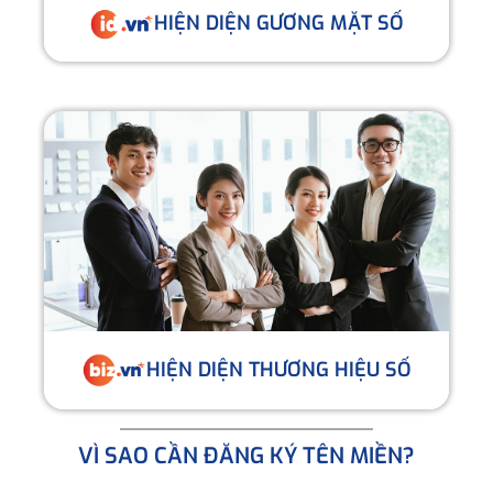
HIỆN DIỆN GƯƠNG MẶT SỐ
HIỆN DIỆN THƯƠNG HIỆU SỐ
VÌ SAO CẦN ĐĂNG KÝ TÊN MIỀN?