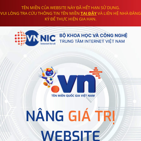
TÊN MIỀN CỦA WEBSITE NÀY ĐÃ HẾT HẠN SỬ DỤNG.
VUI LÒNG TRA CỨU THÔNG TIN TÊN MIỀN
TẠI ĐÂY
VÀ LIÊN HỆ NHÀ ĐĂNG
KÝ ĐỂ THỰC HIỆN GIA HẠN.
NÂNG
GIÁ TRỊ
WEBSITE