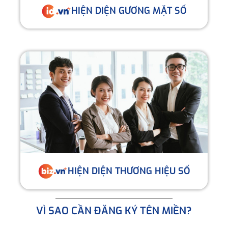
HIỆN DIỆN GƯƠNG MẶT SỐ
HIỆN DIỆN THƯƠNG HIỆU SỐ
VÌ SAO CẦN ĐĂNG KÝ TÊN MIỀN?